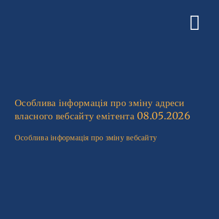
Skip
to
Tog
content
Nav
Home
Book Charter Fli
Особлива інформація про зміну адреси
About Us
власного вебсайту емітента 08.05.2026
Особлива інформація про зміну вебсайту
Services
Gallery
Contacts