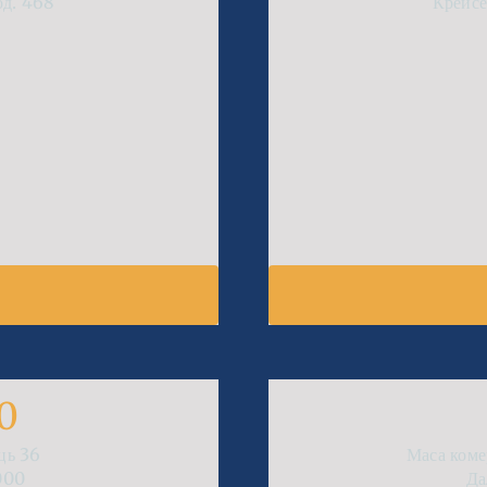
од.
468
Крейсе
0
сць
36
Маса коме
000
Да