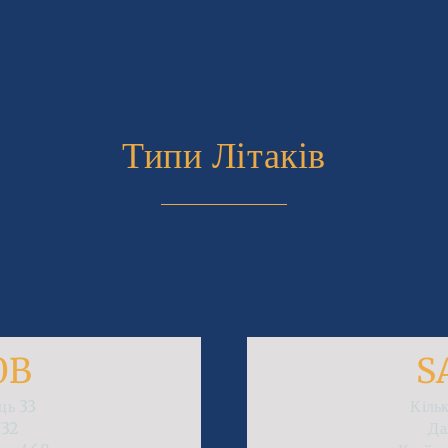
Типи Літаків
0B
S
сць
33
Кіль
732
Да