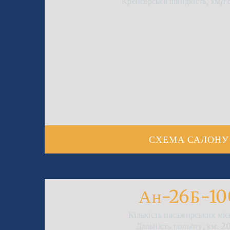
Крейсерська швидкість, км/г
СХЕМА САЛОНУ
Ан-26Б-10
Кількість пасажирських мі
Дальність польоту, км.
2