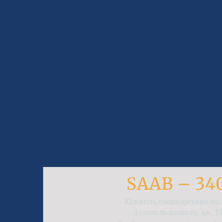
SAAB – 34
Кількість пасажирських мі
Дальність польоту, км.
1