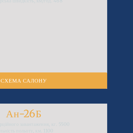
рська швидкість, км/год.
468
СХЕМА САЛОНУ
Ан-26Б
рційного завантаження, кг.
5500
льність польоту, км.
1100