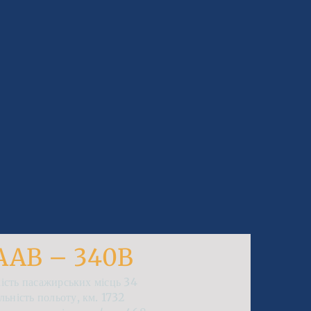
AAB – 340B
кість пасажирських місць
34
льність польоту, км.
1732